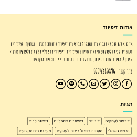
המקורי
הנוכחי
היה:
הוא:
₪725.00.
₪895.00.
אודות דיפיוזר
אז גם את/ה מחפש/ת מפיץ ריח חשמלי ? מפיצי ריח דיפיוזר ניחוחות חכמים - משווקת מפיצי ריח
חשמליים לבית ולעסק ושמנים ארומטיים למפיצי ריח. דיפיוזרים חשמליים לבתים ולעסקים מהיבואן
לצרכן !במחירים הטובים ביותר, נטרול ריחות ופתרונות בישום חכמים ומתקדמים.
צור קשר :
0774380896
תגיות
דיפזיור לעסקים
דיפיוזר
דיפיוזרים חשמליים
דיפיוזר לבית
מבשם חשמלי
מערכת ניטרול ריחות לעסקים
מערכת ריח מקצועית