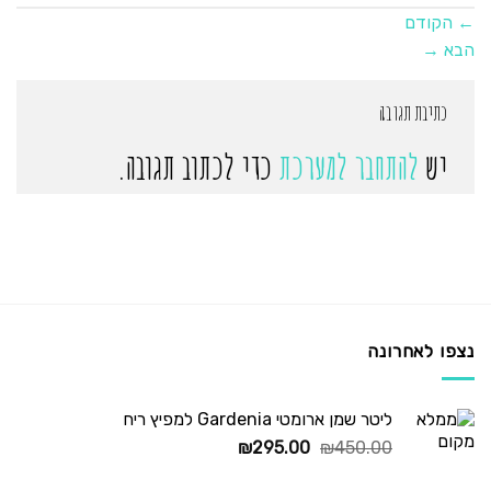
←
הקודם
הבא
→
כתיבת תגובה
יש
להתחבר למערכת
כדי לכתוב תגובה.
נצפו לאחרונה
ליטר שמן ארומטי Gardenia למפיץ ריח
המחיר
המחיר
₪
295.00
₪
450.00
המקורי
הנוכחי