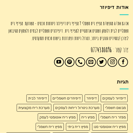
אודות דיפיוזר
אז גם את/ה מחפש/ת מפיץ ריח חשמלי ? מפיצי ריח דיפיוזר ניחוחות חכמים - משווקת מפיצי ריח
חשמליים לבית ולעסק ושמנים ארומטיים למפיצי ריח. דיפיוזרים חשמליים לבתים ולעסקים מהיבואן
לצרכן !במחירים הטובים ביותר, נטרול ריחות ופתרונות בישום חכמים ומתקדמים.
צור קשר :
0774380896
תגיות
דיפזיור לעסקים
דיפיוזר
דיפיוזרים חשמליים
דיפיוזר לבית
מבשם חשמלי
מערכת ניטרול ריחות לעסקים
מערכת ריח מקצועית
מפזר ריח חשמלי
מפיץ ריח
מפיץ ריח אוטומטי לעסק
מפיץ ריח אוטומטי סנו
מפיץ ריח ביתי
מפיץ ריח חשמלי