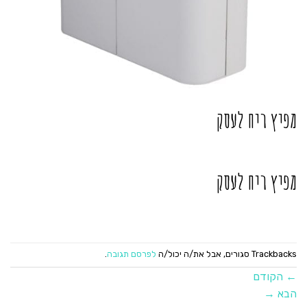
מפיץ ריח לעסק
מפיץ ריח לעסק
Trackbacks סגורים, אבל את/ה יכול/ה
לפרסם תגובה
.
←
הקודם
הבא
→