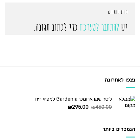
כתיבת תגובה
יש
להתחבר למערכת
כדי לכתוב תגובה.
נצפו לאחרונה
ליטר שמן ארומטי Gardenia למפיץ ריח
המחיר
המחיר
₪
295.00
₪
450.00
המקורי
הנוכחי
היה:
הוא:
₪295.00.
₪450.00.
הנמכרים ביותר