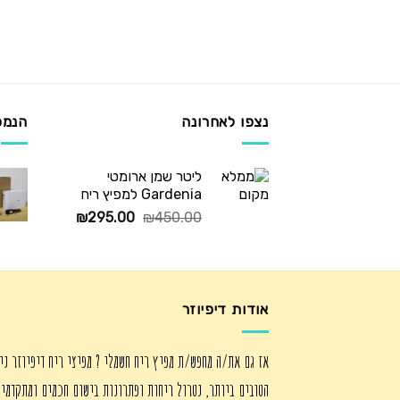
נצפו לאחרונה
הנמכ
ליטר שמן ארומטי
Gardenia למפיץ ריח
המחיר
המחיר
₪
295.00
₪
450.00
המקורי
הנוכחי
היה:
הוא:
₪295.00.
₪450.00.
אודות דיפיוזר
אז גם את/ה מחפש/ת מפיץ ריח חשמלי ? מפיצי ריח דיפיוזר ני
הטובים ביותר, נטרול ריחות ופתרונות בישום חכמים ומתקדמי