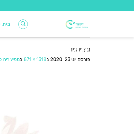
Ski
t
conten
בית
מפיץ ריח לבית
פורסם
יוני 23, 2020
ב
1318 × 871
ב
מפיץ ריח ל