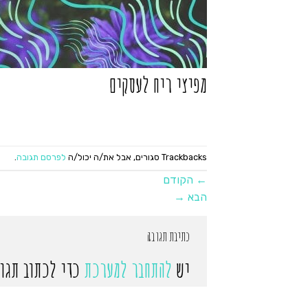
מפיצי ריח לעסקים
Trackbacks סגורים, אבל את/ה יכול/ה
לפרסם תגובה
.
←
הקודם
הבא
→
כתיבת תגובה
יש
להתחבר למערכת
כדי לכתוב תגוב