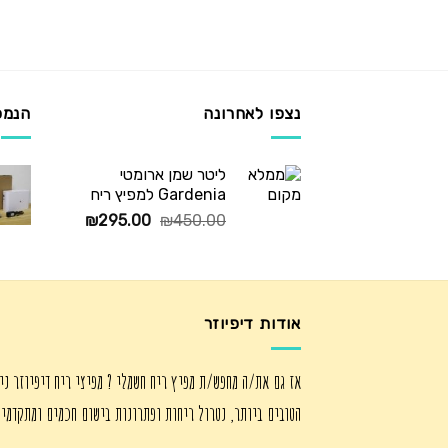
נצפו לאחרונה
הנמכ
ליטר שמן ארומטי
Gardenia למפיץ ריח
המחיר
המחיר
₪
295.00
₪
450.00
המקורי
הנוכחי
היה:
הוא:
₪295.00.
₪450.00.
אודות דיפיוזר
אז גם את/ה מחפש/ת מפיץ ריח חשמלי ? מפיצי ריח דיפיוזר ני
הטובים ביותר, נטרול ריחות ופתרונות בישום חכמים ומתקדמי