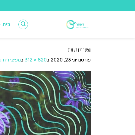
Ski
t
conten
בית
מפיצי ריח לעסקים
פורסם
יוני 23, 2020
ב
820 × 312
ב
מפיצי ריח 