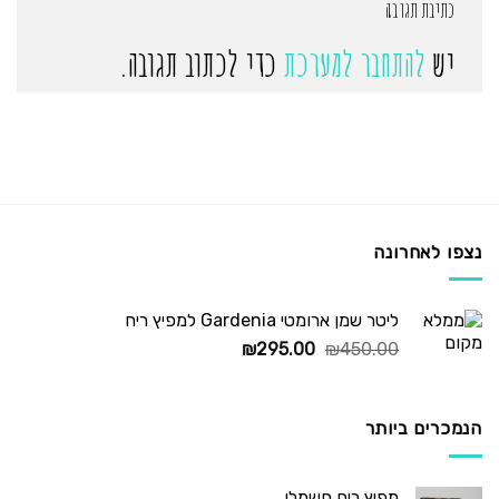
כתיבת תגובה
יש
להתחבר למערכת
כדי לכתוב תגובה.
נצפו לאחרונה
ליטר שמן ארומטי Gardenia למפיץ ריח
המחיר
המחיר
₪
295.00
₪
450.00
המקורי
הנוכחי
היה:
הוא:
₪295.00.
₪450.00.
הנמכרים ביותר
מפיץ ריח חשמלי