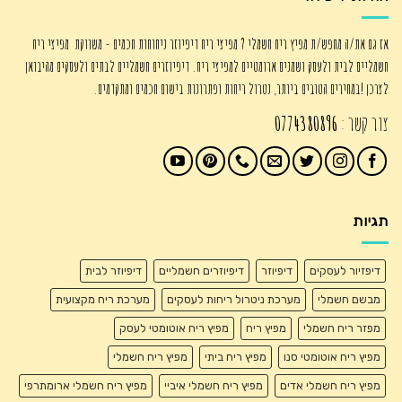
אז גם את/ה מחפש/ת מפיץ ריח חשמלי ? מפיצי ריח דיפיוזר ניחוחות חכמים - משווקת מפיצי ריח
חשמליים לבית ולעסק ושמנים ארומטיים למפיצי ריח. דיפיוזרים חשמליים לבתים ולעסקים מהיבואן
לצרכן !במחירים הטובים ביותר, נטרול ריחות ופתרונות בישום חכמים ומתקדמים.
צור קשר :
0774380896
תגיות
דיפזיור לעסקים
דיפיוזר
דיפיוזרים חשמליים
דיפיוזר לבית
מבשם חשמלי
מערכת ניטרול ריחות לעסקים
מערכת ריח מקצועית
מפזר ריח חשמלי
מפיץ ריח
מפיץ ריח אוטומטי לעסק
מפיץ ריח אוטומטי סנו
מפיץ ריח ביתי
מפיץ ריח חשמלי
מפיץ ריח חשמלי אדים
מפיץ ריח חשמלי איביי
מפיץ ריח חשמלי ארומתרפי