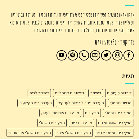
אז גם את/ה מחפש/ת מפיץ ריח חשמלי ? מפיצי ריח דיפיוזר ניחוחות חכמים - משווקת מפיצי ריח
חשמליים לבית ולעסק ושמנים ארומטיים למפיצי ריח. דיפיוזרים חשמליים לבתים ולעסקים מהיבואן
לצרכן !במחירים הטובים ביותר, נטרול ריחות ופתרונות בישום חכמים ומתקדמים.
צור קשר :
0774380896
תגיות
דיפזיור לעסקים
דיפיוזר
דיפיוזרים חשמליים
דיפיוזר לבית
מבשם חשמלי
מערכת ניטרול ריחות לעסקים
מערכת ריח מקצועית
מפזר ריח חשמלי
מפיץ ריח
מפיץ ריח אוטומטי לעסק
מפיץ ריח אוטומטי סנו
מפיץ ריח ביתי
מפיץ ריח חשמלי
מפיץ ריח חשמלי אדים
מפיץ ריח חשמלי איביי
מפיץ ריח חשמלי ארומתרפי