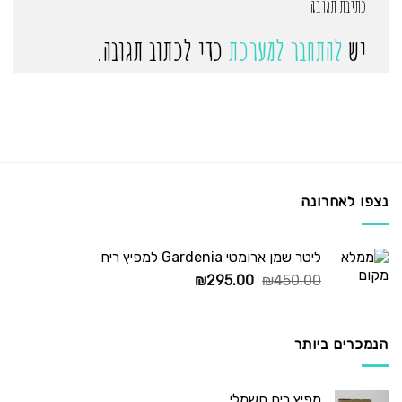
כתיבת תגובה
יש
להתחבר למערכת
כדי לכתוב תגובה.
נצפו לאחרונה
ליטר שמן ארומטי Gardenia למפיץ ריח
המחיר
המחיר
₪
295.00
₪
450.00
המקורי
הנוכחי
היה:
הוא:
₪295.00.
₪450.00.
הנמכרים ביותר
מפיץ ריח חשמלי