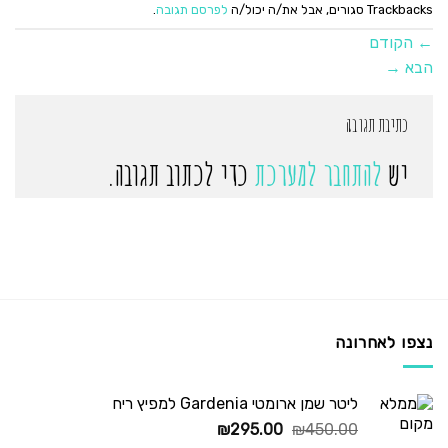
Trackbacks סגורים, אבל את/ה יכול/ה
לפרסם תגובה
.
←
הקודם
הבא
→
כתיבת תגובה
יש
להתחבר למערכת
כדי לכתוב תגובה.
נצפו לאחרונה
ליטר שמן ארומטי Gardenia למפיץ ריח
המחיר
המחיר
₪
295.00
₪
450.00