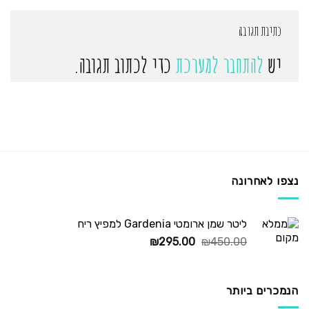
כתיבת תגובה
יש
להתחבר למערכת
כדי לכתוב תגובה.
נצפו לאחרונה
ליטר שמן ארומטי Gardenia למפיץ ריח
המחיר
המחיר
₪
295.00
₪
450.00
המקורי
הנוכחי
היה:
הוא:
₪295.00.
₪450.00.
הנמכרים ביותר