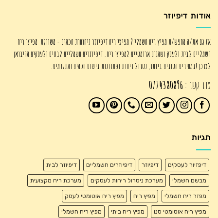
אודות דיפיוזר
אז גם את/ה מחפש/ת מפיץ ריח חשמלי ? מפיצי ריח דיפיוזר ניחוחות חכמים - משווקת מפיצי ריח
חשמליים לבית ולעסק ושמנים ארומטיים למפיצי ריח. דיפיוזרים חשמליים לבתים ולעסקים מהיבואן
לצרכן !במחירים הטובים ביותר, נטרול ריחות ופתרונות בישום חכמים ומתקדמים.
צור קשר :
0774380896
תגיות
דיפזיור לעסקים
דיפיוזר
דיפיוזרים חשמליים
דיפיוזר לבית
מבשם חשמלי
מערכת ניטרול ריחות לעסקים
מערכת ריח מקצועית
מפזר ריח חשמלי
מפיץ ריח
מפיץ ריח אוטומטי לעסק
מפיץ ריח אוטומטי סנו
מפיץ ריח ביתי
מפיץ ריח חשמלי