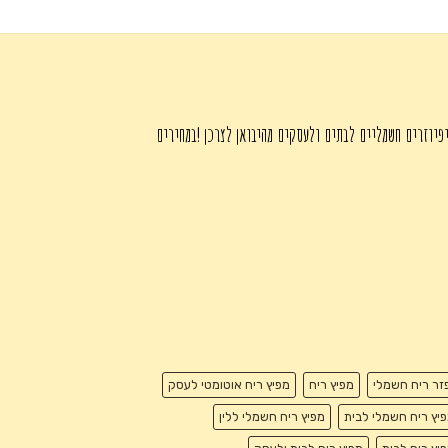
הנוכחי
₪345.00.
₪450.00.
הוא:
₪345.00.
פיוזרים חשמליים לבתים ולעסקים מהיבואן לצרכן !במחירים
זר ריח חשמלי
מפיץ ריח
מפיץ ריח אוטומטי לעסק
יץ ריח חשמלי לבית
מפיץ ריח חשמלי ללין