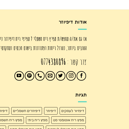
היה:
הוא:
₪295.00.
₪450.00.
אודות דיפיוזר
אז גם את/ה מחפש/ת מפיץ ריח חשמלי ? מפיצי ריח דיפיוזר ני
הטובים ביותר, נטרול ריחות ופתרונות בישום חכמים ומתקדמי
צור קשר :
0774380896
תגיות
דיפזיור לעסקים
דיפיוזר
דיפיוזרים חשמליים
דיפיו
מפיץ ריח אוטומטי סנו
מפיץ ריח ביתי
מפיץ ריח חשמל