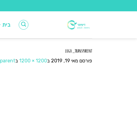
Ski
t
conten
בית
logo_transparent
פורסם
מאי 19, 2019
ב
1200 × 1200
ב
parent