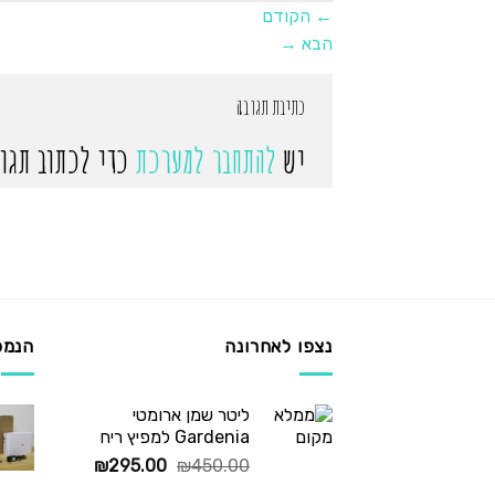
←
הקודם
הבא
→
כתיבת תגובה
יש
להתחבר למערכת
כדי לכתוב תגוב
נצפו לאחרונה
הנמכ
ליטר שמן ארומטי
Gardenia למפיץ ריח
המחיר
המחיר
₪
295.00
₪
450.00
המקורי
הנוכחי