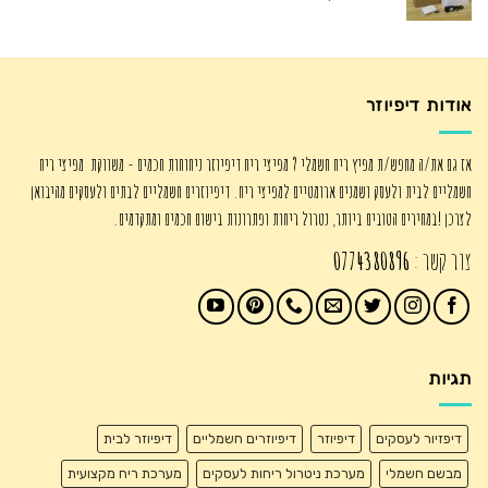
המקורי
הנוכחי
היה:
הוא:
₪725.00.
₪1,250.00.
אודות דיפיוזר
אז גם את/ה מחפש/ת מפיץ ריח חשמלי ? מפיצי ריח דיפיוזר ניחוחות חכמים - משווקת מפיצי ריח
חשמליים לבית ולעסק ושמנים ארומטיים למפיצי ריח. דיפיוזרים חשמליים לבתים ולעסקים מהיבואן
לצרכן !במחירים הטובים ביותר, נטרול ריחות ופתרונות בישום חכמים ומתקדמים.
צור קשר :
0774380896
תגיות
דיפזיור לעסקים
דיפיוזר
דיפיוזרים חשמליים
דיפיוזר לבית
מבשם חשמלי
מערכת ניטרול ריחות לעסקים
מערכת ריח מקצועית