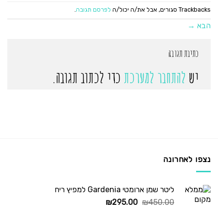
Trackbacks סגורים, אבל את/ה יכול/ה
לפרסם תגובה
.
הבא
→
כתיבת תגובה
יש
להתחבר למערכת
כדי לכתוב תגובה.
נצפו לאחרונה
ליטר שמן ארומטי Gardenia למפיץ ריח
המחיר
המחיר
₪
295.00
₪
450.00
המקורי
הנוכחי