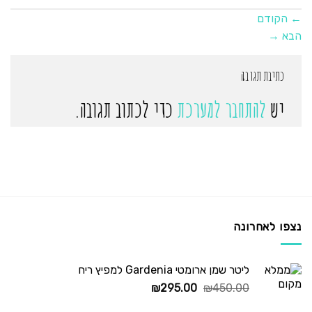
←
הקודם
הבא
→
כתיבת תגובה
יש
להתחבר למערכת
כדי לכתוב תגובה.
נצפו לאחרונה
ליטר שמן ארומטי Gardenia למפיץ ריח
המחיר
המחיר
₪
295.00
₪
450.00
המקורי
הנוכחי