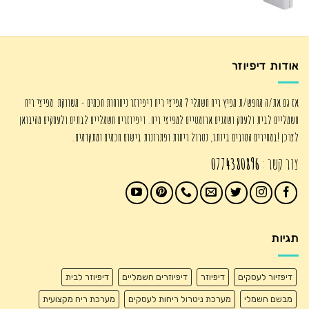
המקורי
הנוכחי
היה:
הוא:
₪725.00.
₪1,250.00.
אודות דיפיוזר
אז גם את/ה מחפש/ת מפיץ ריח חשמלי ? מפיצי ריח דיפיוזר ניחוחות חכמים - משווקת מפיצי ריח
חשמליים לבית ולעסק ושמנים ארומטיים למפיצי ריח. דיפיוזרים חשמליים לבתים ולעסקים מהיבואן
לצרכן !במחירים הטובים ביותר, נטרול ריחות ופתרונות בישום חכמים ומתקדמים.
צור קשר :
0774380896
תגיות
דיפזיור לעסקים
דיפיוזר
דיפיוזרים חשמליים
דיפיוזר לבית
מבשם חשמלי
מערכת ניטרול ריחות לעסקים
מערכת ריח מקצועית