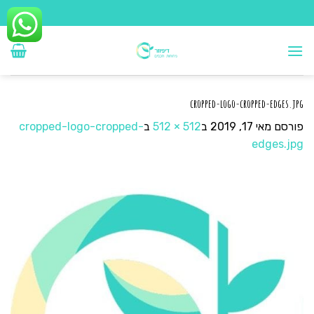
Ski
t
conten
cropped-logo-cropped-edges.jpg
פורסם
מאי 17, 2019
ב
512 × 512
ב
cropped-logo-cropped-
edges.jpg