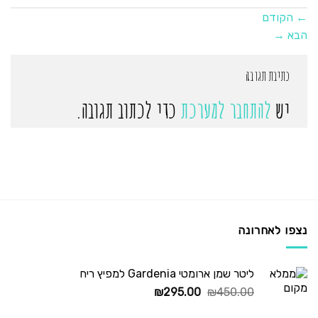
←
הקודם
הבא
→
כתיבת תגובה
יש
להתחבר למערכת
כדי לכתוב תגובה.
נצפו לאחרונה
ליטר שמן ארומטי Gardenia למפיץ ריח
המחיר
המחיר
₪
295.00
₪
450.00
המקורי
הנוכחי