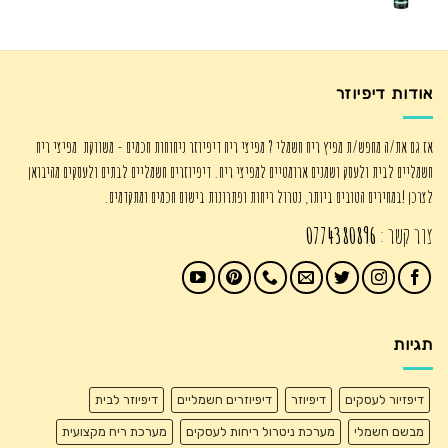
המקורי
הנוכחי
היה:
הוא:
₪345.00.
₪450.00.
אודות דיפיוזר
אז גם את/ה מחפש/ת מפיץ ריח חשמלי ? מפיצי ריח דיפיוזר ניחוחות חכמים - משווקת מפיצי ריח
חשמליים לבית ולעסק ושמנים ארומטיים למפיצי ריח. דיפיוזרים חשמליים לבתים ולעסקים מהיבואן
לצרכן !במחירים הטובים ביותר, נטרול ריחות ופתרונות בישום חכמים ומתקדמים.
צור קשר :
0774380896
תגיות
דיפזיור לעסקים
דיפיוזר
דיפיוזרים חשמליים
דיפיוזר לבית
מבשם חשמלי
מערכת ניטרול ריחות לעסקים
מערכת ריח מקצועית