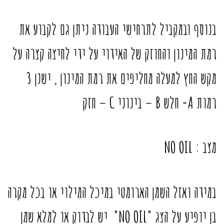
בנוסף ובמקביל לתרחישי העבודה ניתן גם לקבוע את
רמת המינון והחוזק של האידוי על ידי לחיצה קצרה על
מקש החץ למעלה מחליפים את רמת המינון , ישנן 3
רמות A- חלש B – בינוני C – חזק
מצב
:
NO OIL
במידה ואזל השמן הארומטי במיכל המילוי או בכל מקרה
בן יופיע על הצג "NO OIL" יש לבדוק או למלא שמן