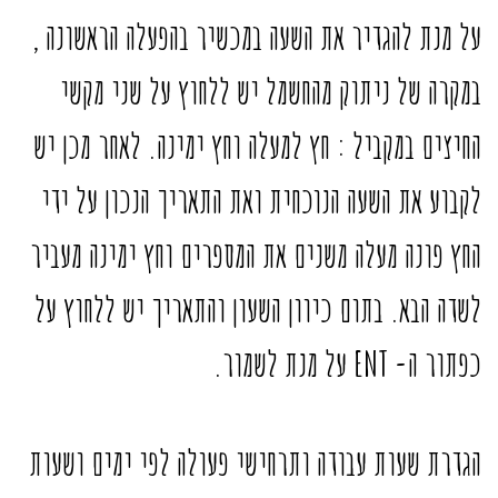
על מנת להגדיר את השעה במכשיר בהפעלה הראשונה ,
במקרה של ניתוק מהחשמל יש ללחוץ על שני מקשי
החיצים במקביל : חץ למעלה וחץ ימינה. לאחר מכן יש
לקבוע את השעה הנוכחית ואת התאריך הנכון על ידי
החץ פונה מעלה משנים את המספרים וחץ ימינה מעביר
לשדה הבא. בתום כיוון השעון והתאריך יש ללחוץ על
כפתור ה- ENT על מנת לשמור.
הגדרת שעות עבודה ותרחישי פעולה לפי ימים ושעות