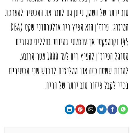
טוב יותר של השמן, ניתן גם לחבר את המכשיר למערכת
המיזוג. פיוז'ן הוא מפיץ ריח אולטרסוני שקט (DBA
45) וקומפקטי אך עוצמתי במיוחד בחללים סגורים
מסוגל הפיוז'ן להפיץ ריח לעד 1000 מטר מרובע,
למרות ששטח כזה אנו ממליצים לרכוש שני מכשירים
בכדי לקבל פיזור טוב יותר של הריח.