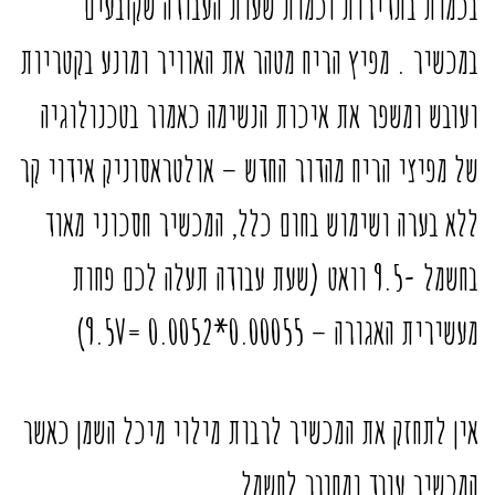
בכמות בתדירות וכמות שעות העבודה שקובעים
במכשיר . מפיץ הריח מטהר את האוויר ומונע בקטריות
ועובש ומשפר את איכות הנשימה כאמור בטכנולוגיה
של מפיצי הריח מהדור החדש – אולטראסוניק אידוי קר
ללא בערה ושימוש בחום כלל, המכשיר חסכוני מאוד
בחשמל -9.5 וואט (שעת עבודה תעלה לכם פחות
מעשירית האגורה – 0.00055*9.5V= 0.0052)
אין לתחזק את המכשיר לרבות מילוי מיכל השמן כאשר
המכשיר עובד ומחובר לחשמל.