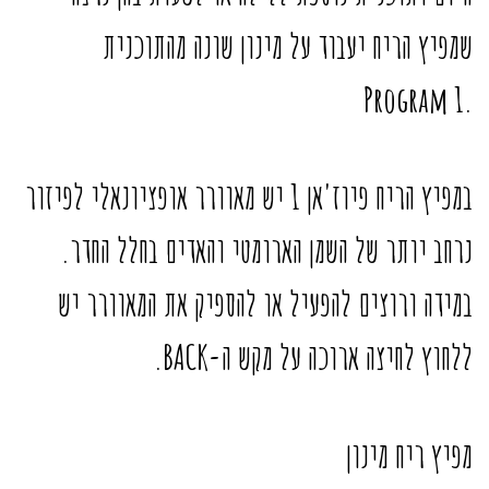
שמפיץ הריח יעבוד על מינון שונה מהתוכנית
.Program 1
במפיץ הריח פיוז'אן 1 יש מאוורר אופציונאלי לפיזור
נרחב יותר של השמן הארומטי והאדים בחלל החדר.
במידה ורוצים להפעיל או להספיק את המאוורר יש
ללחוץ לחיצה ארוכה על מקש ה-BACK.
מפיץ ריח מינון