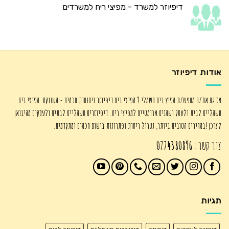
דיפיוזר למשרד - מפיצי ריח למשרדים
אודות דיפיוזר
אז גם את/ה מחפש/ת מפיץ ריח חשמלי ? מפיצי ריח דיפיוזר ניחוחות חכמים - משווקת מפיצי ריח
חשמליים לבית ולעסק ושמנים ארומטיים למפיצי ריח. דיפיוזרים חשמליים לבתים ולעסקים מהיבואן
לצרכן !במחירים הטובים ביותר, נטרול ריחות ופתרונות בישום חכמים ומתקדמים.
צור קשר :
0774380896
תגיות