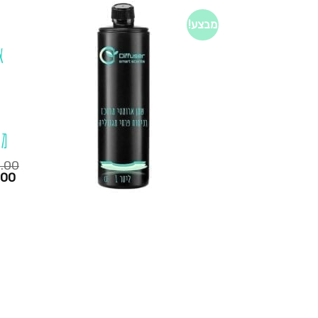
מבצע!
א
מג
.00
המחיר
.00
הנוכחי
הוא:
₪450.00.
₪345.00.