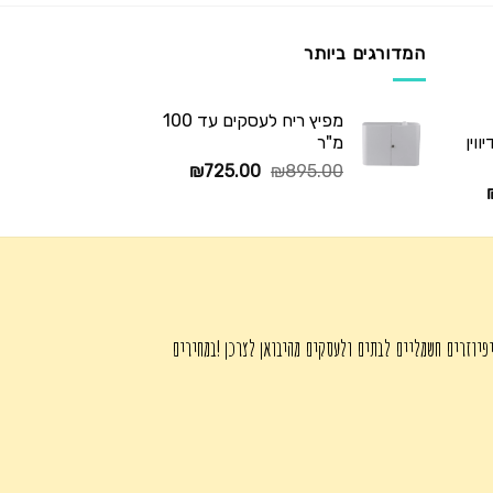
המדורגים ביותר
מפיץ ריח לעסקים עד 100
וין
מ"ר
המחיר
המחיר
₪
725.00
₪
895.00
המחיר
המקורי
הנוכחי
הנוכחי
היה:
הוא:
הוא:
₪725.00.
₪895.00.
₪345.00.
פיוזרים חשמליים לבתים ולעסקים מהיבואן לצרכן !במחירים