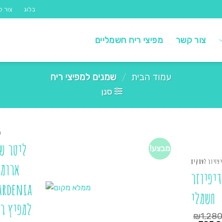
בלוג
צור ק
צור קשר
מפיצי ריח חשמליים
עמוד הבית
/
שמנים למפיצי ריח
סנן
כ
ליטר שמ
מבצע!
יפזיור לעסקים
ארומט
דיפיוזר
ardenia
חשמלי
למפיץ רי
₪
1,28