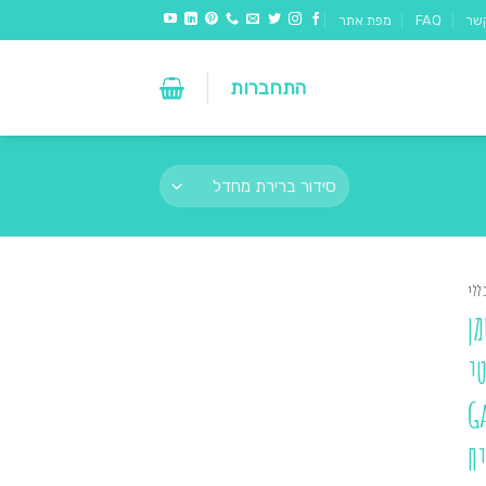
שר
FAQ
מפת אתר
התחברות
ללי
ן
י
G
ח