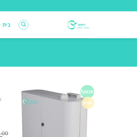
Ski
t
conten
בית
מבצע!
ד
מבצע
0.00