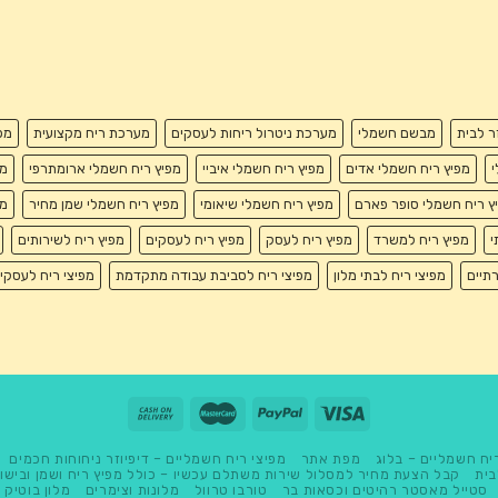
זר לבית
מבשם חשמלי
מערכת ניטרול ריחות לעסקים
מערכת ריח מקצועית
מפ
י
מפיץ ריח חשמלי אדים
מפיץ ריח חשמלי איביי
מפיץ ריח חשמלי ארומתרפי
מפ
ץ ריח חשמלי סופר פארם
מפיץ ריח חשמלי שיאומי
מפיץ ריח חשמלי שמן מחיר
מפ
י
מפיץ ריח למשרד
מפיץ ריח לעסק
מפיץ ריח לעסקים
מפיץ ריח לשירותים
רתיים
מפיצי ריח לבתי מלון
מפיצי ריח לסביבת עבודה מתקדמת
מפיצי ריח לעסקי
יח חשמליים – בלוג
מפת אתר
מפיצי ריח חשמליים – דיפיוזר ניחוחות חכמים
בית
קבל הצעת מחיר למסלול שירות משתלם עכשיו – כולל מפיץ ריח ושמן ובישו
סטייל מאסטר רהיטים וכסאות בר
טורבו טרוול
מלונות וצימרים
מלון בוטיק