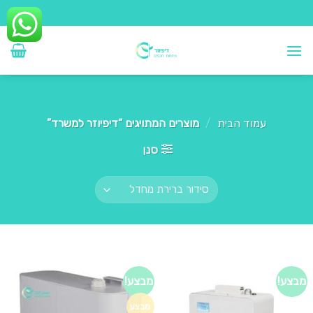
Ski
t
conten
עמוד הבית
/
מוצרים המתויגים “דיפיוזר למשרד”
סנן
מבצע!
מבצע!
מבצע