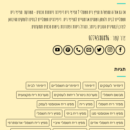
אז גם את/ה מחפש/ת מפיץ ריח חשמלי ? מפיצי ריח דיפיוזר ניחוחות חכמים - משווקת מפיצי ריח
חשמליים לבית ולעסק ושמנים ארומטיים למפיצי ריח. דיפיוזרים חשמליים לבתים ולעסקים מהיבואן
לצרכן !במחירים הטובים ביותר, נטרול ריחות ופתרונות בישום חכמים ומתקדמים.
צור קשר :
0774380896
תגיות
דיפזיור לעסקים
דיפיוזר
דיפיוזרים חשמליים
דיפיוזר לבית
מבשם חשמלי
מערכת ניטרול ריחות לעסקים
מערכת ריח מקצועית
מפזר ריח חשמלי
מפיץ ריח
מפיץ ריח אוטומטי לעסק
מפיץ ריח אוטומטי סנו
מפיץ ריח ביתי
מפיץ ריח חשמלי
מפיץ ריח חשמלי אדים
מפיץ ריח חשמלי איביי
מפיץ ריח חשמלי ארומתרפי