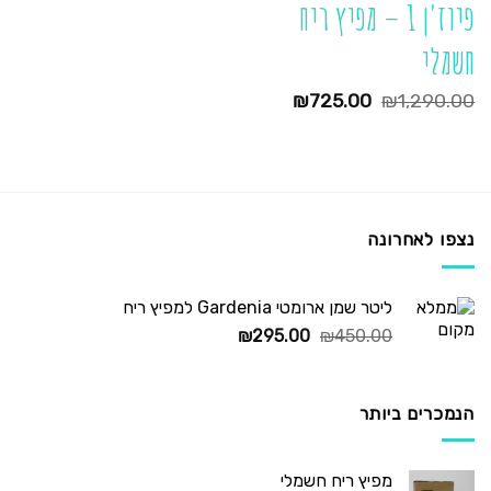
פיוז'ן 1 – מפיץ ריח
חשמלי
המחיר
המחיר
₪
725.00
₪
1,290.00
המקורי
הנוכחי
היה:
הוא:
₪725.00.
₪1,290.00.
נצפו לאחרונה
ליטר שמן ארומטי Gardenia למפיץ ריח
המחיר
המחיר
₪
295.00
₪
450.00
המקורי
הנוכחי
היה:
הוא:
₪295.00.
₪450.00.
הנמכרים ביותר
מפיץ ריח חשמלי