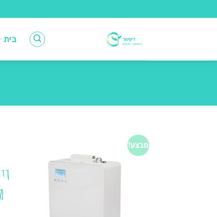
Ski
t
conten
בית
מבצע!
דיפ
מ