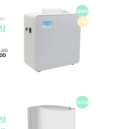
מבצע!
דיפז
מבצע
מפי
.00
המחיר
.00
הנוכחי
הוא:
₪990.00.
₪795.00.
מבצע!
מפי