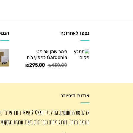
נצפו לאחרונה
הנמכ
ליטר שמן ארומטי
Gardenia למפיץ ריח
המחיר
המחיר
₪
295.00
₪
450.00
המקורי
הנוכחי
היה:
הוא:
₪295.00.
₪450.00.
אודות דיפיוזר
אז גם את/ה מחפש/ת מפיץ ריח חשמלי ? מפיצי ריח דיפיוזר ני
הטובים ביותר, נטרול ריחות ופתרונות בישום חכמים ומתקדמי