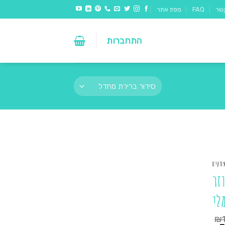
שר
FAQ
מפת אתר
התחברות
עסקים
זר
לי
₪