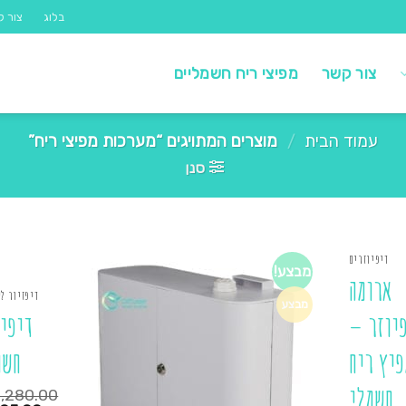
בלוג
צור ק
צור קשר
מפיצי ריח חשמליים
עמוד הבית
/
מוצרים המתויגים “מערכות מפיצי ריח”
סנן
דיפיוזרים
מבצע!
ארומה
דיפזיור ל
מבצע
יוזר –
דיפיו
פיץ ריח
חשמ
חשמלי
1,280.00