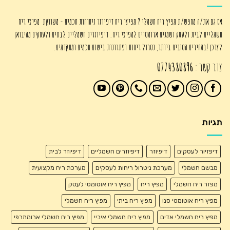
אז גם את/ה מחפש/ת מפיץ ריח חשמלי ? מפיצי ריח דיפיוזר ניחוחות חכמים - משווקת מפיצי ריח
חשמליים לבית ולעסק ושמנים ארומטיים למפיצי ריח. דיפיוזרים חשמליים לבתים ולעסקים מהיבואן
לצרכן !במחירים הטובים ביותר, נטרול ריחות ופתרונות בישום חכמים ומתקדמים.
צור קשר :
0774380896
תגיות
דיפזיור לעסקים
דיפיוזר
דיפיוזרים חשמליים
דיפיוזר לבית
מבשם חשמלי
מערכת ניטרול ריחות לעסקים
מערכת ריח מקצועית
מפזר ריח חשמלי
מפיץ ריח
מפיץ ריח אוטומטי לעסק
מפיץ ריח אוטומטי סנו
מפיץ ריח ביתי
מפיץ ריח חשמלי
מפיץ ריח חשמלי אדים
מפיץ ריח חשמלי איביי
מפיץ ריח חשמלי ארומתרפי