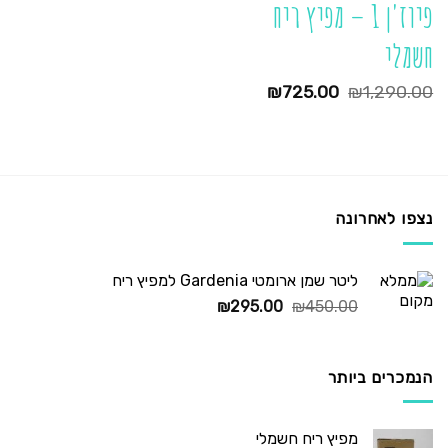
פיוז'ן 1 – מפיץ ריח
חשמלי
המחיר
המחיר
₪
725.00
₪
1,290.00
המקורי
הנוכחי
היה:
הוא:
₪725.00.
₪1,290.00.
נצפו לאחרונה
ליטר שמן ארומטי Gardenia למפיץ ריח
המחיר
המחיר
₪
295.00
₪
450.00
המקורי
הנוכחי
היה:
הוא:
₪295.00.
₪450.00.
הנמכרים ביותר
מפיץ ריח חשמלי