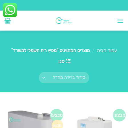
Ski
t
conten
עמוד הבית
/
מוצרים המתויגים “מפיץ ריח חשמלי למשרד”
סנן
מבצע!
מבצע!
מבצע