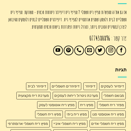
אז גם את/ה מחפש/ת מפיץ ריח חשמלי ? מפיצי ריח דיפיוזר ניחוחות חכמים - משווקת מפיצי ריח
חשמליים לבית ולעסק ושמנים ארומטיים למפיצי ריח. דיפיוזרים חשמליים לבתים ולעסקים מהיבואן
לצרכן !במחירים הטובים ביותר, נטרול ריחות ופתרונות בישום חכמים ומתקדמים.
צור קשר :
0774380896
תגיות
דיפזיור לעסקים
דיפיוזר
דיפיוזרים חשמליים
דיפיוזר לבית
מבשם חשמלי
מערכת ניטרול ריחות לעסקים
מערכת ריח מקצועית
מפזר ריח חשמלי
מפיץ ריח
מפיץ ריח אוטומטי לעסק
מפיץ ריח אוטומטי סנו
מפיץ ריח ביתי
מפיץ ריח חשמלי
מפיץ ריח חשמלי אדים
מפיץ ריח חשמלי איביי
מפיץ ריח חשמלי ארומתרפי