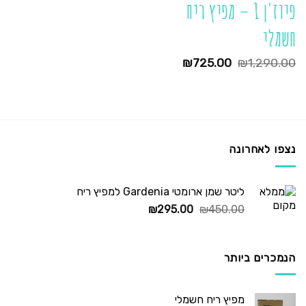
פיוז'ן 1 – מפיץ ריח
חשמלי
המחיר
המחיר
₪
725.00
₪
1,290.00
המקורי
הנוכחי
היה:
הוא:
₪725.00.
₪1,290.00.
נצפו לאחרונה
ליטר שמן ארומטי Gardenia למפיץ ריח
המחיר
המחיר
₪
295.00
₪
450.00
המקורי
הנוכחי
היה:
הוא:
₪295.00.
₪450.00.
הנמכרים ביותר
מפיץ ריח חשמלי