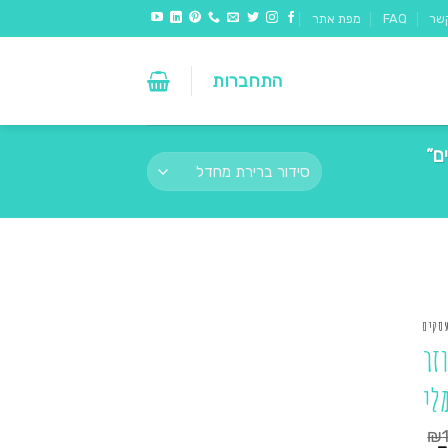
שר
FAQ
מפת אתר
התחברות
ם”
עסקים
זר
לי
₪