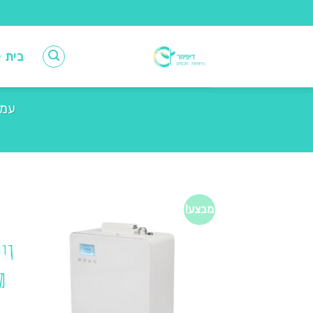
Ski
t
conten
בית
עמו
מבצע!
דיפ
מ