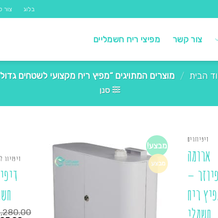
בלוג
צור ק
צור קשר
מפיצי ריח חשמליים
ד הבית
/
מוצרים המתויגים “מפיץ ריח מקצועי לשטחים גדולי
סנן
דיפיוזרים
מבצע!
ארומה
דיפזיור ל
מבצע
יוזר –
דיפיו
פיץ ריח
חשמ
חשמלי
1,280.00