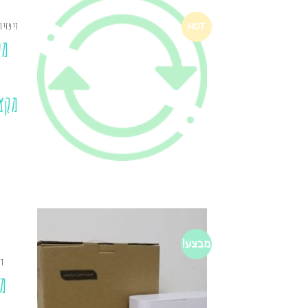
דיפזיו
HOT
מע
מקצ
מבצע!
די
מ