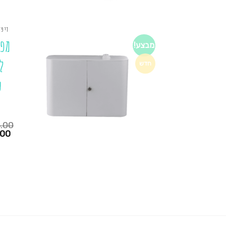
דיפז
מפי
מבצע!
ל
חדש
.00
המחיר
.00
הנוכחי
הוא:
₪895.00.
₪725.00.