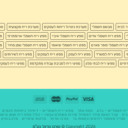
זר לבית
מבשם חשמלי
מערכת ניטרול ריחות לעסקים
מערכת ריח מקצועית
מפ
י
מפיץ ריח חשמלי אדים
מפיץ ריח חשמלי איביי
מפיץ ריח חשמלי ארומתרפי
מפ
ץ ריח חשמלי סופר פארם
מפיץ ריח חשמלי שיאומי
מפיץ ריח חשמלי שמן מחיר
מפ
י
מפיץ ריח למשרד
מפיץ ריח לעסק
מפיץ ריח לעסקים
מפיץ ריח לשירותים
רתיים
מפיצי ריח לבתי מלון
מפיצי ריח לסביבת עבודה מתקדמת
מפיצי ריח לעסקי
יח חשמליים – בלוג
מפת אתר
מפיצי ריח חשמליים – דיפיוזר ניחוחות חכמים
בית
קבל הצעת מחיר למסלול שירות משתלם עכשיו – כולל מפיץ ריח ושמן ובישו
סטייל מאסטר רהיטים וכסאות בר
טורבו טרוול
מלונות וצימרים
מלון בוטיק
Copyright 2026 ©
טורבו טרוול בע"מ