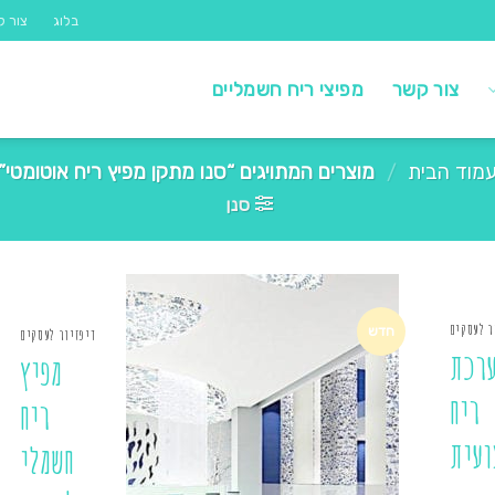
בלוג
צור ק
צור קשר
מפיצי ריח חשמליים
מוד הבית
/
מוצרים המתויגים “סנו מתקן מפיץ ריח אוטומטי”
סנן
ר לעסקים
חדש
דיפזיור לעסקים
רכת
מפיץ
ריח
ריח
ועית
חשמלי