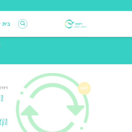
Ski
t
conten
בית
ע
דיפזיו
HOT
מע
מקצ