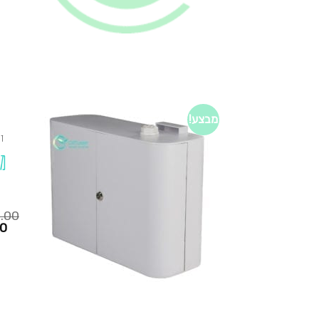
מבצע!
די
מ
0.00
המחיר
00
הנוכחי
הוא:
₪1,250.00.
₪725.00.