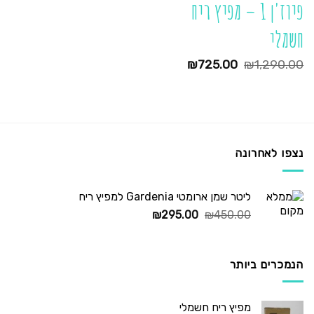
פיוז'ן 1 – מפיץ ריח
חשמלי
המחיר
המחיר
₪
725.00
₪
1,290.00
המקורי
הנוכחי
היה:
הוא:
₪725.00.
₪1,290.00.
נצפו לאחרונה
ליטר שמן ארומטי Gardenia למפיץ ריח
המחיר
המחיר
₪
295.00
₪
450.00
המקורי
הנוכחי
היה:
הוא:
₪295.00.
₪450.00.
הנמכרים ביותר
מפיץ ריח חשמלי