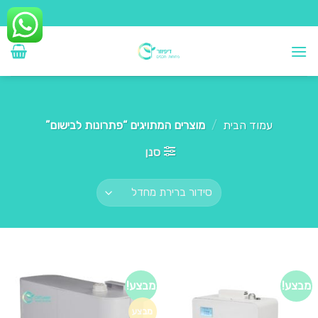
Ski
t
conten
עמוד הבית
/
מוצרים המתויגים “פתרונות לבישום”
סנן
מבצע!
מבצע!
מבצע