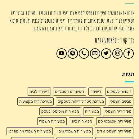
אז גם את/ה מחפש/ת מפיץ ריח חשמלי ? מפיצי ריח דיפיוזר ניחוחות חכמים - משווקת מפיצי ריח
חשמליים לבית ולעסק ושמנים ארומטיים למפיצי ריח. דיפיוזרים חשמליים לבתים ולעסקים מהיבואן
לצרכן !במחירים הטובים ביותר, נטרול ריחות ופתרונות בישום חכמים ומתקדמים.
צור קשר :
0774380896
תגיות
דיפזיור לעסקים
דיפיוזר
דיפיוזרים חשמליים
דיפיוזר לבית
מבשם חשמלי
מערכת ניטרול ריחות לעסקים
מערכת ריח מקצועית
מפזר ריח חשמלי
מפיץ ריח
מפיץ ריח אוטומטי לעסק
מפיץ ריח אוטומטי סנו
מפיץ ריח ביתי
מפיץ ריח חשמלי
מפיץ ריח חשמלי אדים
מפיץ ריח חשמלי איביי
מפיץ ריח חשמלי ארומתרפי