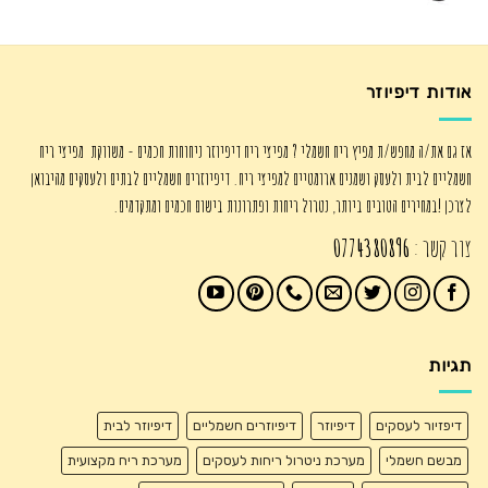
המקורי
הנוכחי
היה:
הוא:
₪345.00.
₪450.00.
אודות דיפיוזר
אז גם את/ה מחפש/ת מפיץ ריח חשמלי ? מפיצי ריח דיפיוזר ניחוחות חכמים - משווקת מפיצי ריח
חשמליים לבית ולעסק ושמנים ארומטיים למפיצי ריח. דיפיוזרים חשמליים לבתים ולעסקים מהיבואן
לצרכן !במחירים הטובים ביותר, נטרול ריחות ופתרונות בישום חכמים ומתקדמים.
צור קשר :
0774380896
תגיות
דיפזיור לעסקים
דיפיוזר
דיפיוזרים חשמליים
דיפיוזר לבית
מבשם חשמלי
מערכת ניטרול ריחות לעסקים
מערכת ריח מקצועית