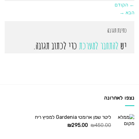
←
הקודם
הבא
→
כתיבת תגובה
יש
להתחבר למערכת
כדי לכתוב תגובה.
נצפו לאחרונה
ליטר שמן ארומטי Gardenia למפיץ ריח
המחיר
המחיר
₪
295.00
₪
450.00
המקורי
הנוכחי
היה:
הוא: