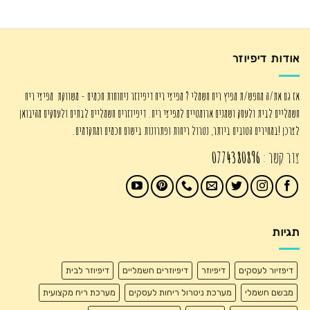
המקורי
הנוכחי
היה:
הוא:
₪335.00.
₪475.00.
אודות דיפיוזר
אז גם את/ה מחפש/ת מפיץ ריח חשמלי ? מפיצי ריח דיפיוזר ניחוחות חכמים - משווקת מפיצי ריח
חשמליים לבית ולעסק ושמנים ארומטיים למפיצי ריח. דיפיוזרים חשמליים לבתים ולעסקים מהיבואן
לצרכן !במחירים הטובים ביותר, נטרול ריחות ופתרונות בישום חכמים ומתקדמים.
צור קשר :
0774380896
תגיות
דיפזיור לעסקים
דיפיוזר
דיפיוזרים חשמליים
דיפיוזר לבית
מבשם חשמלי
מערכת ניטרול ריחות לעסקים
מערכת ריח מקצועית