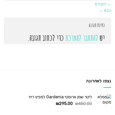
←
הקודם
הבא
→
כתיבת תגובה
יש
להתחבר למערכת
כדי לכתוב תגובה.
נצפו לאחרונה
ליטר שמן ארומטי Gardenia למפיץ ריח
המחיר
המחיר
₪
295.00
₪
450.00
המקורי
הנוכחי
היה:
הוא: