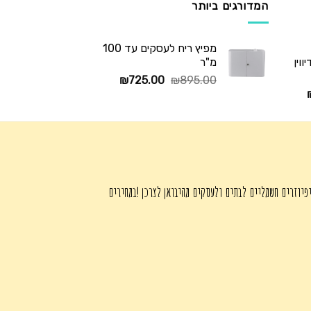
המדורגים ביותר
מפיץ ריח לעסקים עד 100
וין
מ"ר
המחיר
המחיר
₪
725.00
₪
895.00
המחיר
המקורי
הנוכחי
הנוכחי
היה:
הוא:
הוא:
₪725.00.
₪895.00.
₪345.00.
פיוזרים חשמליים לבתים ולעסקים מהיבואן לצרכן !במחירים