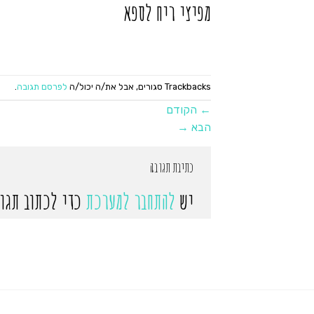
מפיצי ריח לספא
Trackbacks סגורים, אבל את/ה יכול/ה
לפרסם תגובה
.
←
הקודם
הבא
→
כתיבת תגובה
יש
להתחבר למערכת
כדי לכתוב תגוב