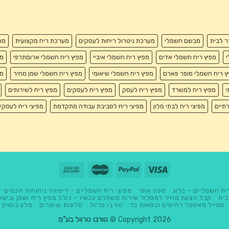
זר לבית
מבשם חשמלי
מערכת ניטרול ריחות לעסקים
מערכת ריח מקצועית
מפ
י
מפיץ ריח חשמלי אדים
מפיץ ריח חשמלי איביי
מפיץ ריח חשמלי ארומתרפי
מפ
ץ ריח חשמלי סופר פארם
מפיץ ריח חשמלי שיאומי
מפיץ ריח חשמלי שמן מחיר
מפ
י
מפיץ ריח למשרד
מפיץ ריח לעסק
מפיץ ריח לעסקים
מפיץ ריח לשירותים
רתיים
מפיצי ריח לבתי מלון
מפיצי ריח לסביבת עבודה מתקדמת
מפיצי ריח לעסקי
יח חשמליים – בלוג
מפת אתר
מפיצי ריח חשמליים – דיפיוזר ניחוחות חכמים
בית
קבל הצעת מחיר למסלול שירות משתלם עכשיו – כולל מפיץ ריח ושמן ובישו
סטייל מאסטר רהיטים וכסאות בר
טורבו טרוול
מלונות וצימרים
מלון בוטיק
Copyright 2026 ©
טורבו טרוול בע"מ