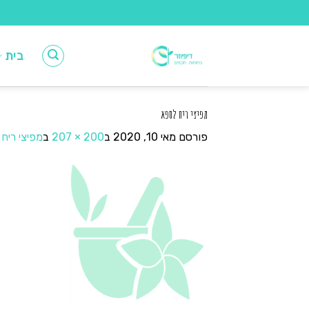
Ski
t
conten
בית
מפיצי ריח לספא
פורסם
מאי 10, 2020
ב
200 × 207
ב
מפיצי ריח