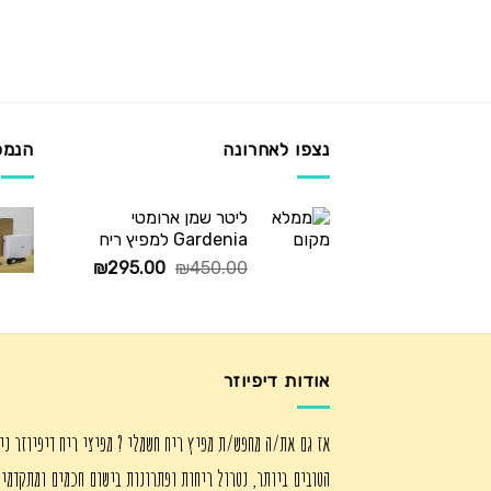
נצפו לאחרונה
הנמכ
ליטר שמן ארומטי
Gardenia למפיץ ריח
המחיר
המחיר
₪
295.00
₪
450.00
המקורי
הנוכחי
היה:
הוא:
₪295.00.
₪450.00.
אודות דיפיוזר
אז גם את/ה מחפש/ת מפיץ ריח חשמלי ? מפיצי ריח דיפיוזר ני
הטובים ביותר, נטרול ריחות ופתרונות בישום חכמים ומתקדמי