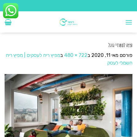
Ski
t
conten
הצצה למשרדי גוגל
פורסם
מאי 11, 2020
ב
722 × 480
ב
מפיץ ריח לעסקים | מפיץ ריח
חשמלי לעסק