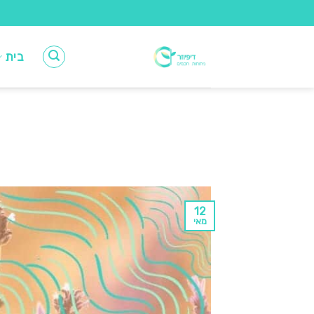
Ski
t
conten
בית
12
מאי