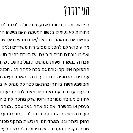
העבודה?
כפי שהסברנו, ריחות לא נעימים יכולים לגרום לנו
ניחוחות לא נעימים בלשון המעטה האם מישהו הת
קוראת את המאמר הזה את/אתה וודאי מאלו שברחו 
מדוע כדאי לנו להכניס מפיצי ריח משרדים ולמקו
ואפילו בורחים מריחות רעים, אז חייבת להיות מש
עבודה במשרד שעות ממושכות מול מחשב , שיחו
התפוקה אינו קל וגורם גם ככה למתח רב , הכניס
עובדים בהרמוניה יחד והעבודה במשרד נעימה 
והמשמעותיות ביותר ובהתאם לכך כל מנהל או ב
בשעות עבודה. עם זאת חיוני מאוד להבין כי עו
אחוזים מעובד ממורמר ורוטן שרק מחכה לתום יום
בעסק או במשרד. אם גם אתה בעל עסק , מנהל ר
העבודה ושיפור התפוקה ביחס לכך , סביבות עבו
רחוק ביותר ובנו משרדיהם מגלשות מתקני ספורט 
שרוב מקומות העבודה אינם יכולים להרשות לעצמ