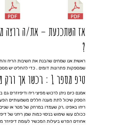
אז השתכנעת – את/ה רוצה מפ
?
ראשית אנו שמחים שהבנת את חשיבות הריח והחל
שמספקות פתרונות דומים . כדי להחליט יש מספ
טיפ מספר 1 : רכשו אך ורק מפיץ ריח מקצועי
אמנם כיום ניתן לרכוש מפיצי ריח ודיפיוזרים גם 
ריחו באפינו ,רק שעמדו במרחק של מטר או שניים
אחוזים הפרש ביעילות המכשיר לעומת דיפיוזר מק