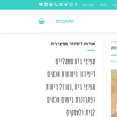
שר
FAQ
מפת אתר
התחברות
קים
אודות דיפיוזר מפיצי ריח
לעסק
מפיצי ריח חשמליים
RO
דיפיוזר ניחוחות חכמים
מפיצי ריח ,נטרול ריחות
ופתרונות בישום חכמים
לבית ולעסקים.