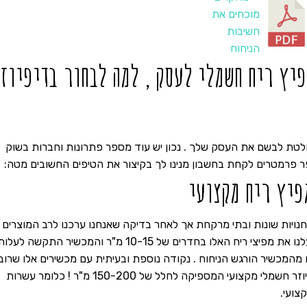
יץ ריח חשמלי לעסק , למה לבחור בדיפיוז
טת לבשם את העסק שלך . נכון יש עוד מספר פתרונות וחברות בשוק
ר פרמטרים לקחת בחשבון מנינו לך בקיצור את הטיפים החשובים מטה:
בחנויות שונות ובתי מרקחת אך לאחר בדיקה שאנחנו ערכנו לרב המוצרים א
הספק שיכול לתת מענה חללים משמעותיים הפעלנו את מפיצי ריח האלו בחדרים של 10-15 מ"ר והמכשיר התקשה לעל
 מהמכשיר הורגש הניחוח . נקודה נוספת ובעיתית עם מכשירים אלו שרוב
ככולם עשו שימוש בניסוי כמות שמן ריחני של דיפיוזר חשמלי מקצועי המספיקה לחלל של 150-200 מ"ר ! כלומר עשרות
צועי.