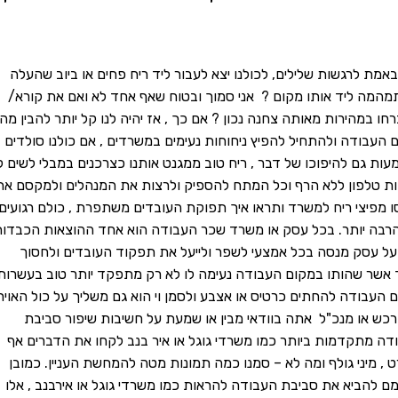
 באמת לרגשות שלילים, לכולנו יצא לעבור ליד ריח פחים או ביוב שהעלה
מהמה ליד אותו מקום ? אני סמוך ובטוח שאף אחד לא ואם את קורא/
במהירות מאותה צחנה נכון ? אם כך , אז יהיה לנו קל יותר להבין מה
ם העבודה ולהתחיל להפיץ ניחוחות נעימים במשרדים , אם כולנו סולדים
מעות גם להיפוכו של דבר , ריח טוב ממגנט אותנו כצרכנים במבלי לשים ל
ת טלפון ללא הרף וכל המתח להספיק ולרצות את המנהלים ולמקסם את
ו מפיצי ריח למשרד ותראו איך תפוקת העובדים משתפרת , כולם רגועים 
הרבה יותר. בכל עסק או משרד שכר העבודה הוא אחד ההוצאות הכבדו
על עסק מנסה בכל אמצעי לשפר ולייעל את תפקוד העובדים ולחסוך
בד אשר שהותו במקום העבודה נעימה לו לא רק מתפקד יותר טוב בעשרות
 העבודה להחתים כרטיס או אצבע ולסמן וי הוא גם משליך על כול האויר
כש או מנכ"ל אתה בוודאי מבין או שמעת על חשיבות שיפור סביבת
דה מתקדמות ביותר כמו משרדי גוגל או איר בנב לקחו את הדברים אף
, מיני גולף ומה לא – סמנו כמה תמונות מטה להמחשת העניין. כמובן
ם להביא את סביבת העבודה להראות כמו משרדי גוגל או אירבנב , אלו