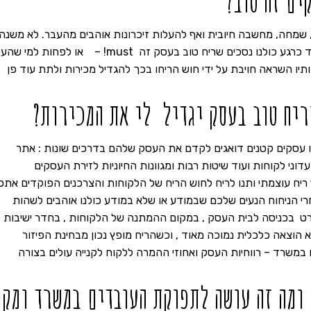
ים זה טוב?
, שמחה, מחשבה חיובית ואף להעלות זיכרונות אוהבים מהעבר. לא משנה
ידי איזה פתרון נחליט לבשם את העסק או המשרד כרגע כולנו נסכים שריח טוב בעסק זה must! – או לפחו
חותיו השראה חויבת על ידי חוש הריחו בכך להגדיל מכירות ולתת עוד פן
ריח טוב בעסק יגדיל לי את המכירות?
ו עסקים קטנים דואגים לקדם את העסק שלהם בדרכים שונות : אתר
דוני לקוחות ועוד שיטות רבות ומגוונות החיוניות לזירת העסקים
ריח עוצמתי ותנו לריח לחוש הריח של הלקוחות והצרכנים הפוקדים אתכ
י הניחוח הנעים שלכם שבמודע או שלא במודע כולנו אוהבים לשהות
ט בכניסה לבית העסק , במקום ההמתנה של הלקוחות , בחדר ישיבות
 הוצאה כלכלית נמוכה מאוד , וכשהריח מופץ נכון מבחינת הפיזור
במשרד – רווחיות העסק ואחוזי ההמרה ללקוח לקנייה עולים בצורה
ומה זה עושה לתפוקת העובדים במשרד ומקו