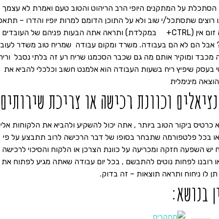
הסתכלת על המתקנים היופי הרב הריהוט והטוב טעם ואמרת לא עצמך 
נו רוצים שתסתכל/י שוב ולא על התוכן הדומם למרות יופיו והדרו – תתא
/ תתאפקי רגע אלא על האנשים בתמונה , תעשה זום אין (CTRL+ במקלדת) ותראה אתה הבעות פניהם של העובדים
ן ? אבל הם לא הם בעבודה. משרד ומקום עבודה שמריח טוב משדר לעוב
 מכבד ומוקיר אותם מה גם שכבר הסכמנו שריח רע זה בלתי נסבל וריח
מטי בעסק שיפיץ ריח בשעות העבודה הוא אלמנט חשוב וכלכלי להביא את
וצאה מינימלית
נציאלים
וכוונת רכישה או צריכת שירותים
כרטיס ביקור הטוב ביותר , אתה יכול להשקיע ולהביא את הלקוחות אלי
 או בכל פלטפורמה שתבחר בסופו של דבר הרכישה לרוב תתבצע על פי
יש השפעה חזקה ומכריעה על כוונת הצרכן או הלקוח והסיכוי לרכישה א
 או רובנו לפחות נוטים להתבשם , בכל יום עבודה שאתה מגיע לפתוח את
ן לו ניחוח ותראה תוצאות – זה בדוק.
ן בנושא: