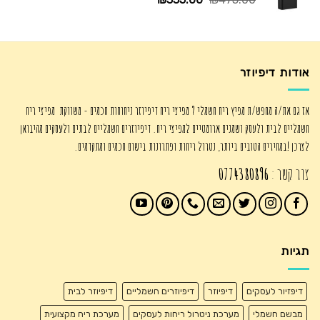
המקורי
הנוכחי
היה:
הוא:
₪335.00.
₪475.00.
אודות דיפיוזר
אז גם את/ה מחפש/ת מפיץ ריח חשמלי ? מפיצי ריח דיפיוזר ניחוחות חכמים - משווקת מפיצי ריח
חשמליים לבית ולעסק ושמנים ארומטיים למפיצי ריח. דיפיוזרים חשמליים לבתים ולעסקים מהיבואן
לצרכן !במחירים הטובים ביותר, נטרול ריחות ופתרונות בישום חכמים ומתקדמים.
צור קשר :
0774380896
תגיות
דיפזיור לעסקים
דיפיוזר
דיפיוזרים חשמליים
דיפיוזר לבית
מבשם חשמלי
מערכת ניטרול ריחות לעסקים
מערכת ריח מקצועית