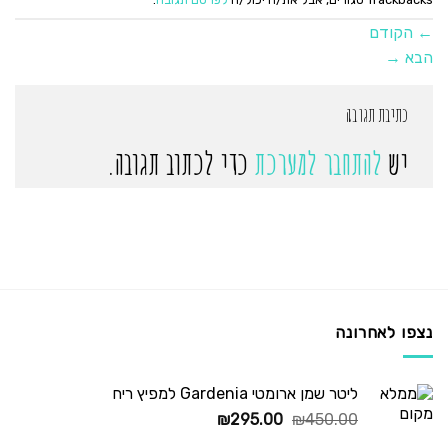
←
הקודם
הבא
→
כתיבת תגובה
יש
להתחבר למערכת
כדי לכתוב תגובה.
נצפו לאחרונה
ליטר שמן ארומטי Gardenia למפיץ ריח
המחיר
המחיר
₪
295.00
₪
450.00
המקורי
הנוכחי