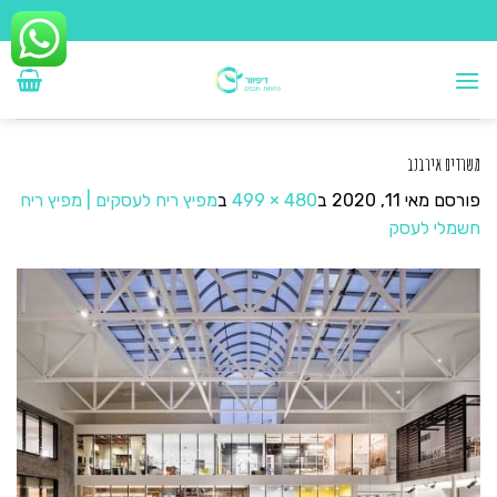
Ski
t
conten
משרדים אירבנב
פורסם
מאי 11, 2020
ב
480 × 499
ב
מפיץ ריח לעסקים | מפיץ ריח
חשמלי לעסק