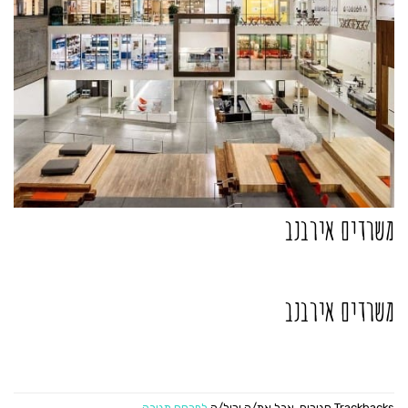
משרדים אירבנב
משרדים אירבנב
Trackbacks סגורים, אבל את/ה יכול/ה
לפרסם תגובה
.