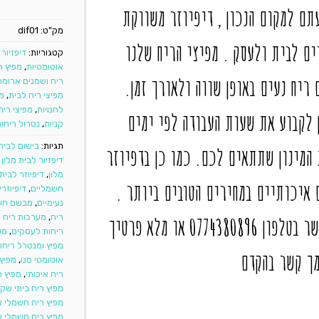
תם למקום הנכון , דיפיוזר משווקת
מק"ט:
dif01
ם לבית ולעסק . מפיצי הריח שלנו
קטגוריות:
דיפזיור
אוטומטיות
,
מפיץ ר
ריח נעים באופן שווה ולאורך זמן.
ריח ושמנים ארומת
מפיצי ריח לבית
,
מפ
לחנויות
,
מפיצי רי
ים שלנו כמו פיוז'ן 1 ניתן לקבוע את שעות העבודה לפי ימים
קניות
,
נטרול ריחו
תגיות:
בישום לבית 
המינון שתתאים לכם. כמו כן בדפיוזר
דיפזיור לבית מלון
מלון
,
דיפיוזר לבית
 איכותיים במחירים הטובים ביותר .
חשמליים
,
דיפיוזרי
נעימיים
,
מבשם חש
ריח
,
מערכות ריח א
לפרטים נוספים ולהזמנות צור עימנו קשר בטלפון 0774380896 או מלא פרטיך
ריחות לעסקים
,
מע
מפיץ ומנטרל ריחו
מך קשר בהקדם
אוטומטי סנו
,
מפיץ 
ריח איכותי
,
מפיץ ר
מפיץ ריח ביתי שק
מפיץ ריח חשמלי א
מפיץ ריח חשמלי 