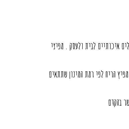
ים איכותיים לבית ולעסק . מפיצי
מפיץ הריח לפי רמת המינון שתתאים