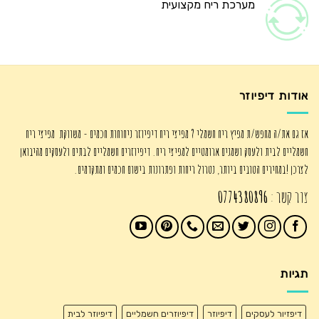
מערכת ריח מקצועית
אודות דיפיוזר
אז גם את/ה מחפש/ת מפיץ ריח חשמלי ? מפיצי ריח דיפיוזר ניחוחות חכמים - משווקת מפיצי ריח
חשמליים לבית ולעסק ושמנים ארומטיים למפיצי ריח. דיפיוזרים חשמליים לבתים ולעסקים מהיבואן
לצרכן !במחירים הטובים ביותר, נטרול ריחות ופתרונות בישום חכמים ומתקדמים.
צור קשר :
0774380896
תגיות
דיפזיור לעסקים
דיפיוזר
דיפיוזרים חשמליים
דיפיוזר לבית