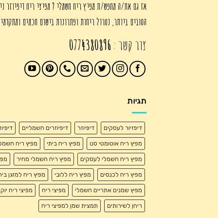
אז גם את/ה מחפש/ת מפיץ ריח חשמלי ? מפיצי ריח דיפיוזר ני
הטובים ביותר, נטרול ריחות ופתרונות בישום חכמים ומתקדמי
צור קשר :
0774380896
תגיות
דיפזיור לעסקים
דיפיוזר
דיפיוזרים חשמליים
דיפיו
מפיץ ריח אוטומטי סנו
מפיץ ריח ביתי
מפיץ ריח חשמל
מפיץ ריח חשמלי לעסקים
מפיץ ריח חשמלי מחיר
מפי
מפיץ ריח לכנסים
מפיץ ריח ללובי
מפיץ ריח למזגן בית
מפיץ שמנים אתריים חשמלי
מפיצי ריח
מפיצי ריח יוק
ריחן לשירותים
תמצית שמן למפיצי ריח