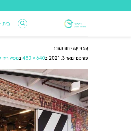
Ski
t
conten
בית
google office amsterdam
פורסם
ינואר 3, 2021
ב
640 × 480
ב
מפיץ ריח 