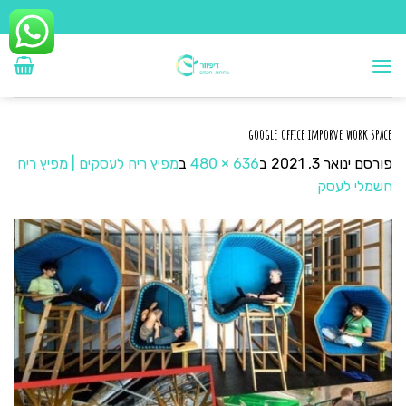
Ski
t
conten
google office imporve work space
פורסם
ינואר 3, 2021
ב
636 × 480
ב
מפיץ ריח לעסקים | מפיץ ריח
חשמלי לעסק