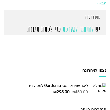
הבא
→
כתיבת תגובה
יש
להתחבר למערכת
כדי לכתוב תגובה.
נצפו לאחרונה
ליטר שמן ארומטי Gardenia למפיץ ריח
המחיר
המחיר
₪
295.00
₪
450.00
המקורי
הנוכחי
היה:
הוא:
₪295.00.
₪450.00.
הנמכרים ביותר