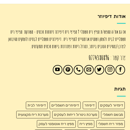
₪235.00.
₪295.00.
אודות דיפיוזר
אז גם את/ה מחפש/ת מפיץ ריח חשמלי ? מפיצי ריח דיפיוזר ניחוחות חכמים - משווקת מפיצי ריח
חשמליים לבית ולעסק ושמנים ארומטיים למפיצי ריח. דיפיוזרים חשמליים לבתים ולעסקים מהיבואן
לצרכן !במחירים הטובים ביותר, נטרול ריחות ופתרונות בישום חכמים ומתקדמים.
צור קשר :
0774380896
תגיות
דיפזיור לעסקים
דיפיוזר
דיפיוזרים חשמליים
דיפיוזר לבית
מבשם חשמלי
מערכת ניטרול ריחות לעסקים
מערכת ריח מקצועית
מפזר ריח חשמלי
מפיץ ריח
מפיץ ריח אוטומטי לעסק