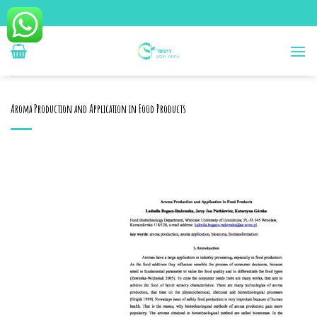
Ski
t
conten
Aroma Production and Application in Food Products