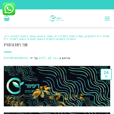
Ski
t
conten
מפיצי ריח לעסקים
,
שמן בישום למפיץ ריח
,
שמני בישום
,
שמני בישום למפיצי ריח
,
תמציות בשמים
,
תמצית בושם
,
תמצית בושם למפיצי ריח
שמני בישום ארומטיים
פורסם ב
ינואר 24, 2017
על ידי
ROYBENSHMUEL
24
ינו