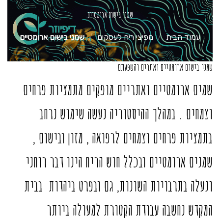
שמני בישום ארומטיים
עמוד הבית
/
מפיצי ריח לעסקים
/
שמני בישום ארומטיים
שמני בישום ארומטיים ואתרים והשפעתם
שמים ארומטיים ואתריים מופקים מתמציות פרחים
וצמחים . במהלך ההיסטוריה נעשה שימוש נרחב
בתמציות פרחים וצמחים לרפואה , מזון ובישום ,
שמנים ארומטיים ובכלל חוש הריח הינו דבר רוחני
ונעלה בתרבויות השונות, גם ובפרט ביהדות בבית
המקדש נחשבה עבודת הקטורת למעולה ביותר