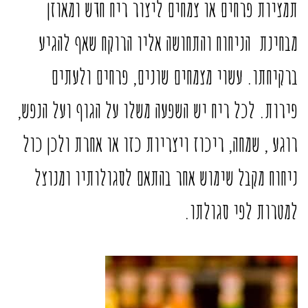
תמציות פרחים או צמחים ליצור ריח חדש ומאוזן
מבחינת הניחוח והתחושה אליו הרוקח שאף להגיע
ברקיחתו. עשוי מצמחים שונים, פרחים ולעתים
פירות. לכל ריח יש השפעה משלו על הגוף ועל הנפש,
רוגע , שמחה, ריכוז ויצריות כזו או אחרת ולכן כול
ניחוח מקבל שימוש אחר בהתאם לסגולותיו ומנוצל
למטרות לפי סגולתו.