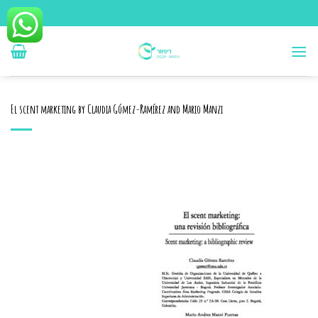
Ski
t
conten
El scent marketing by Claudia Gómez-Ramírez and Mario Manzi