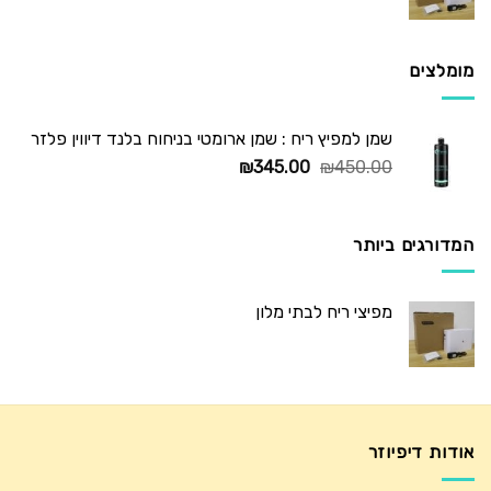
המקורי
הנוכחי
היה:
הוא:
₪725.00.
₪1,250.00.
מומלצים
שמן למפיץ ריח : שמן ארומטי בניחוח בלנד דיווין פלזר
המחיר
המחיר
₪
345.00
₪
450.00
המקורי
הנוכחי
היה:
הוא:
₪345.00.
₪450.00.
המדורגים ביותר
מפיצי ריח לבתי מלון
אודות דיפיוזר